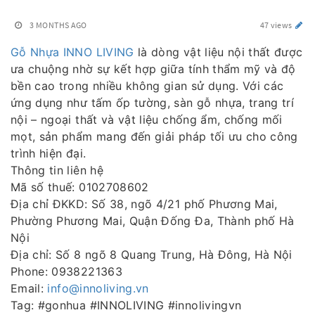
3 MONTHS AGO
47 views
Gỗ Nhựa INNO LIVING
là dòng vật liệu nội thất được
ưa chuộng nhờ sự kết hợp giữa tính thẩm mỹ và độ
bền cao trong nhiều không gian sử dụng. Với các
ứng dụng như tấm ốp tường, sàn gỗ nhựa, trang trí
nội – ngoại thất và vật liệu chống ẩm, chống mối
mọt, sản phẩm mang đến giải pháp tối ưu cho công
trình hiện đại.
Thông tin liên hệ
Mã số thuế: 0102708602
Địa chỉ ĐKKD: Số 38, ngõ 4/21 phố Phương Mai,
Phường Phương Mai, Quận Đống Đa, Thành phố Hà
Nội
Địa chỉ: Số 8 ngõ 8 Quang Trung, Hà Đông, Hà Nội
Phone: 0938221363
Email:
info@innoliving.vn
Tag: #gonhua #INNOLIVING #innolivingvn