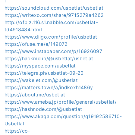
l
https://soundcloud.com/usbetlat/usbetlat
https://writexo.com/share/9715279a4262
http://ofbiz.116.s1.nabble.com/usbetlat-
td4918484.html
https://www.diigo.com/profile/usbetlat
https://ofuse.me/e/149072
https://www.instapaper.com/p/16926097
https://hackmd.io/@usbetlat/usbetlat
https://myspace.com/usbetlat
https://telegra.ph/usbetlat-09-20
https://wakelet.com/@usbetlat
https://matters.town/a/indkoxh1486y
https://about.me/usbetlat
https://www.ameba.jp/profile/general/usbetlat/
https://hashnode.com/@usbetlat
https://www.akaqa.com/question/q19192586710-
Usbetlat
https://co-