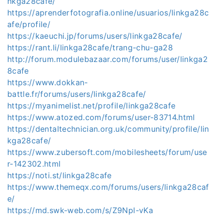
nkga28cafe/
https://aprenderfotografia.online/usuarios/linkga28c
afe/profile/
https://kaeuchi.jp/forums/users/linkga28cafe/
https://rant.li/linkga28cafe/trang-chu-ga28
http://forum.modulebazaar.com/forums/user/linkga2
8cafe
https://www.dokkan-
battle.fr/forums/users/linkga28cafe/
https://myanimelist.net/profile/linkga28cafe
https://www.atozed.com/forums/user-83714.html
https://dentaltechnician.org.uk/community/profile/lin
kga28cafe/
https://www.zubersoft.com/mobilesheets/forum/use
r-142302.html
https://noti.st/linkga28cafe
https://www.themeqx.com/forums/users/linkga28caf
e/
https://md.swk-web.com/s/Z9Npl-vKa