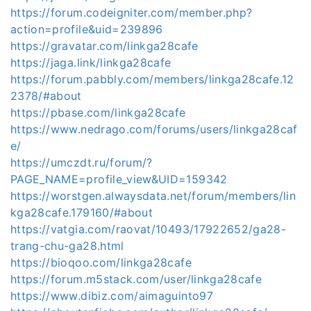
https://forum.codeigniter.com/member.php?
action=profile&uid=239896
https://gravatar.com/linkga28cafe
https://jaga.link/linkga28cafe
https://forum.pabbly.com/members/linkga28cafe.12
2378/#about
https://pbase.com/linkga28cafe
https://www.nedrago.com/forums/users/linkga28caf
e/
https://umczdt.ru/forum/?
PAGE_NAME=profile_view&UID=159342
https://worstgen.alwaysdata.net/forum/members/lin
kga28cafe.179160/#about
https://vatgia.com/raovat/10493/17922652/ga28-
trang-chu-ga28.html
https://bioqoo.com/linkga28cafe
https://forum.m5stack.com/user/linkga28cafe
https://www.dibiz.com/aimaguinto97