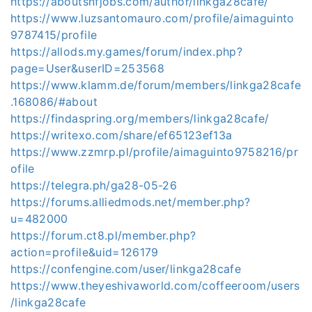
https://aboutsnfjobs.com/author/linkga28cafe/
https://www.luzsantomauro.com/profile/aimaguinto
9787415/profile
https://allods.my.games/forum/index.php?
page=User&userID=253568
https://www.klamm.de/forum/members/linkga28cafe
.168086/#about
https://findaspring.org/members/linkga28cafe/
https://writexo.com/share/ef65123ef13a
https://www.zzmrp.pl/profile/aimaguinto9758216/pr
ofile
https://telegra.ph/ga28-05-26
https://forums.alliedmods.net/member.php?
u=482000
https://forum.ct8.pl/member.php?
action=profile&uid=126179
https://confengine.com/user/linkga28cafe
https://www.theyeshivaworld.com/coffeeroom/users
/linkga28cafe