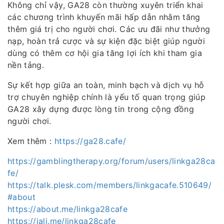
Không chỉ vậy, GA28 còn thường xuyên triển khai
các chương trình khuyến mãi hấp dẫn nhằm tăng
thêm giá trị cho người chơi. Các ưu đãi như thưởng
nạp, hoàn trả cược và sự kiện đặc biệt giúp người
dùng có thêm cơ hội gia tăng lợi ích khi tham gia
nền tảng.
Sự kết hợp giữa an toàn, minh bạch và dịch vụ hỗ
trợ chuyên nghiệp chính là yếu tố quan trọng giúp
GA28 xây dựng được lòng tin trong cộng đồng
người chơi.
Xem thêm :
https://ga28.cafe/
https://gamblingtherapy.org/forum/users/linkga28ca
fe/
https://talk.plesk.com/members/linkgacafe.510649/
#about
https://about.me/linkga28cafe
https://jali.me/linkga28cafe