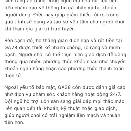
Nền tảng áp dụng công nghệ mã hóa dữ liệu tiên
tiến nhằm bảo vệ thông tin cá nhân và tài khoản
người dùng. Điều này giúp giảm thiểu rủi ro trong
quá trình sử dụng và tạo sự yên tâm cho người chơi
khi tham gia giải trí trực tuyến.
Bên cạnh đó, hệ thống giao dịch nạp và rút tiền tại
GA28 được thiết kế nhanh chóng, rõ ràng và minh
bạch. Người chơi có thể thực hiện giao dịch dễ dàng
thông qua nhiều phương thức khác nhau như chuyển
khoản ngân hàng hoặc các phương thức thanh toán
điện tử.
Ngoài yếu tố bảo mật, GA28 còn được đánh giá cao
nhờ dịch vụ chăm sóc khách hàng hoạt động 24/7.
Đội ngũ hỗ trợ luôn sẵn sàng giải đáp mọi thắc mắc
liên quan đến tài khoản, kỹ thuật hoặc giao dịch,
giúp người chơi có trải nghiệm liền mạch và thuận
tiện hơn.