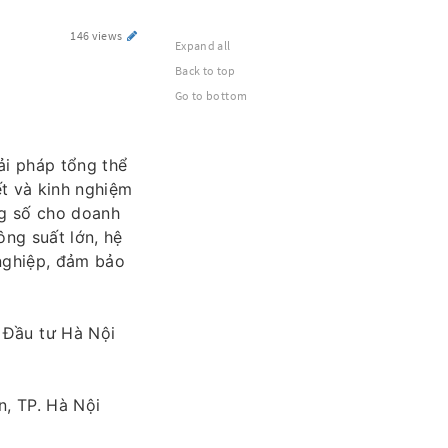
146 views
Expand all
Back to top
Go to bottom
ải pháp tổng thể
ết và kinh nghiệm
ng số cho doanh
ông suất lớn, hệ
nghiệp, đảm bảo
 Đầu tư Hà Nội
, TP. Hà Nội