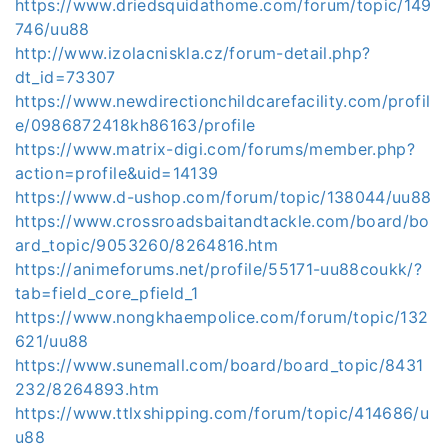
https://www.driedsquidathome.com/forum/topic/149
746/uu88
http://www.izolacniskla.cz/forum-detail.php?
dt_id=73307
https://www.newdirectionchildcarefacility.com/profil
e/0986872418kh86163/profile
https://www.matrix-digi.com/forums/member.php?
action=profile&uid=14139
https://www.d-ushop.com/forum/topic/138044/uu88
https://www.crossroadsbaitandtackle.com/board/bo
ard_topic/9053260/8264816.htm
https://animeforums.net/profile/55171-uu88coukk/?
tab=field_core_pfield_1
https://www.nongkhaempolice.com/forum/topic/132
621/uu88
https://www.sunemall.com/board/board_topic/8431
232/8264893.htm
https://www.ttlxshipping.com/forum/topic/414686/u
u88