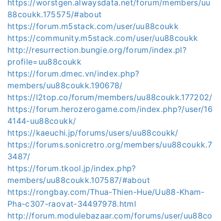
https://worstgen.alwaysdata.net/forum/members/uu
88coukk.175575/#about
https://forum.m5stack.com/user/uu88coukk
https://community.m5stack.com/user/uu88coukk
http://resurrection.bungie.org/forum/index.pl?
profile=uu88coukk
https://forum.dmec.vn/index.php?
members/uu88coukk.190678/
https://l2top.co/forum/members/uu88coukk.177202/
https://forum.herozerogame.com/index.php?/user/16
4144-uu88coukk/
https://kaeuchi.jp/forums/users/uu88coukk/
https://forums.sonicretro.org/members/uu88coukk.7
3487/
https://forum.tkool.jp/index.php?
members/uu88coukk.107587/#about
https://rongbay.com/Thua-Thien-Hue/Uu88-Kham-
Pha-c307-raovat-34497978.html
http://forum.modulebazaar.com/forums/user/uu88co