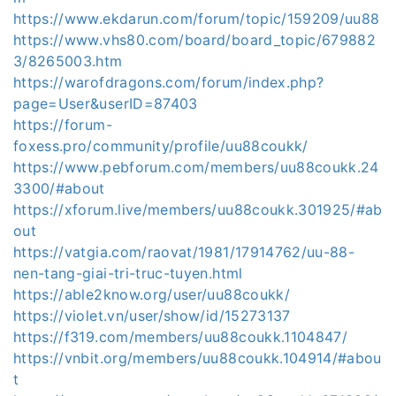
https://www.ekdarun.com/forum/topic/159209/uu88
https://www.vhs80.com/board/board_topic/679882
3/8265003.htm
https://warofdragons.com/forum/index.php?
page=User&userID=87403
https://forum-
foxess.pro/community/profile/uu88coukk/
https://www.pebforum.com/members/uu88coukk.24
3300/#about
https://xforum.live/members/uu88coukk.301925/#ab
out
https://vatgia.com/raovat/1981/17914762/uu-88-
nen-tang-giai-tri-truc-tuyen.html
https://able2know.org/user/uu88coukk/
https://violet.vn/user/show/id/15273137
https://f319.com/members/uu88coukk.1104847/
https://vnbit.org/members/uu88coukk.104914/#abou
t