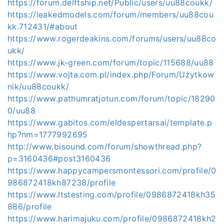
https://forum.delftship.net/Public/users/uu88coukk/
https://leakedmodels.com/forum/members/uu88cou
kk.712431/#about
https://www.rogerdeakins.com/forums/users/uu88co
ukk/
https://www.jk-green.com/forum/topic/115688/uu88
https://www.vojta.com.pl/index.php/Forum/Użytkow
nik/uu88coukk/
https://www.pathumratjotun.com/forum/topic/18290
0/uu88
https://www.gabitos.com/eldespertarsai/template.p
hp?nm=1777992695
http://www.bisound.com/forum/showthread.php?
p=3160436#post3160436
https://www.happycampersmontessori.com/profile/0
986872418kh87238/profile
https://www.ltstesting.com/profile/0986872418kh35
886/profile
https://www.harimajuku.com/profile/0986872418kh2