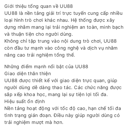
Giới thiệu tổng quan về UU88
UU88 là nền tảng giải trí trực tuyến cung cấp nhiều
loại hình trò chơi khác nhau. Hệ thống được xây
dựng nhằm mang lại trải nghiệm an toàn, minh bạch
và thuận tiện cho người dùng.
Không chỉ tập trung vào nội dung trò chơi, UU88
còn đầu tư mạnh vào công nghệ và dịch vụ nhằm
nâng cao trải nghiệm tổng thể.
Những điểm mạnh nổi bật của UU88
Giao diện thân thiện
UU88 được thiết kế với giao diện trực quan, giúp
người dùng dễ dàng thao tác. Các chức năng được
sắp xếp khoa học, mang lại sự tiện lợi tối đa.
Hiệu suất ổn định
Nền tảng hoạt động với tốc độ cao, hạn chế tối đa
tình trạng gián đoạn. Điều này giúp người dùng có
trải nghiệm mượt mà hơn.