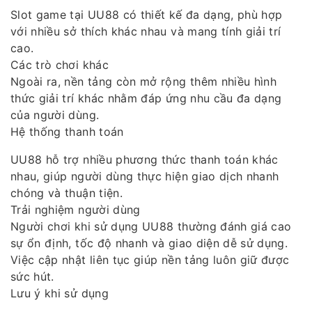
Slot game tại UU88 có thiết kế đa dạng, phù hợp
với nhiều sở thích khác nhau và mang tính giải trí
cao.
Các trò chơi khác
Ngoài ra, nền tảng còn mở rộng thêm nhiều hình
thức giải trí khác nhằm đáp ứng nhu cầu đa dạng
của người dùng.
Hệ thống thanh toán
UU88 hỗ trợ nhiều phương thức thanh toán khác
nhau, giúp người dùng thực hiện giao dịch nhanh
chóng và thuận tiện.
Trải nghiệm người dùng
Người chơi khi sử dụng UU88 thường đánh giá cao
sự ổn định, tốc độ nhanh và giao diện dễ sử dụng.
Việc cập nhật liên tục giúp nền tảng luôn giữ được
sức hút.
Lưu ý khi sử dụng