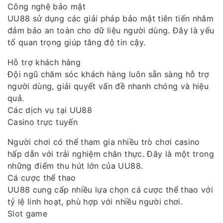
Công nghệ bảo mật
UU88 sử dụng các giải pháp bảo mật tiên tiến nhằm
đảm bảo an toàn cho dữ liệu người dùng. Đây là yếu
tố quan trọng giúp tăng độ tin cậy.
Hỗ trợ khách hàng
Đội ngũ chăm sóc khách hàng luôn sẵn sàng hỗ trợ
người dùng, giải quyết vấn đề nhanh chóng và hiệu
quả.
Các dịch vụ tại UU88
Casino trực tuyến
Người chơi có thể tham gia nhiều trò chơi casino
hấp dẫn với trải nghiệm chân thực. Đây là một trong
những điểm thu hút lớn của UU88.
Cá cược thể thao
UU88 cung cấp nhiều lựa chọn cá cược thể thao với
tỷ lệ linh hoạt, phù hợp với nhiều người chơi.
Slot game