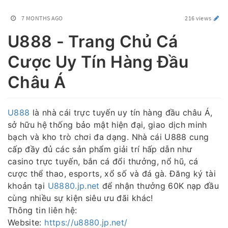
7 MONTHS AGO
216 views
U888 - Trang Chủ Cá
Cược Uy Tín Hàng Đầu
Châu Á
U888
là nhà cái trực tuyến uy tín hàng đầu châu Á,
sở hữu hệ thống bảo mật hiện đại, giao dịch minh
bạch và kho trò chơi đa dạng. Nhà cái U888 cung
cấp đầy đủ các sản phẩm giải trí hấp dẫn như
casino trực tuyến, bắn cá đổi thưởng, nổ hũ, cá
cược thể thao, esports, xổ số và đá gà. Đăng ký tài
khoản tại
U8880.jp.net
để nhận thưởng 60K nạp đầu
cùng nhiều sự kiện siêu ưu đãi khác!
Thông tin liên hệ:
Website:
https://u8880.jp.net/