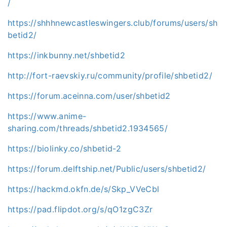
/
https://shhhnewcastleswingers.club/forums/users/sh
betid2/
https://inkbunny.net/shbetid2
http://fort-raevskiy.ru/community/profile/shbetid2/
https://forum.aceinna.com/user/shbetid2
https://www.anime-
sharing.com/threads/shbetid2.1934565/
https://biolinky.co/shbetid-2
https://forum.delftship.net/Public/users/shbetid2/
https://hackmd.okfn.de/s/Skp_VVeCbl
https://pad.flipdot.org/s/qO1zgC3Zr