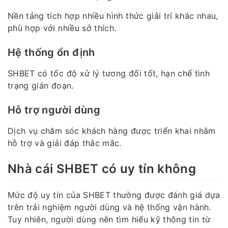
Nền tảng tích hợp nhiều hình thức giải trí khác nhau,
phù hợp với nhiều sở thích.
Hệ thống ổn định
SHBET có tốc độ xử lý tương đối tốt, hạn chế tình
trạng gián đoạn.
Hỗ trợ người dùng
Dịch vụ chăm sóc khách hàng được triển khai nhằm
hỗ trợ và giải đáp thắc mắc.
Nhà cái SHBET có uy tín không
Mức độ uy tín của SHBET thường được đánh giá dựa
trên trải nghiệm người dùng và hệ thống vận hành.
Tuy nhiên, người dùng nên tìm hiểu kỹ thông tin từ