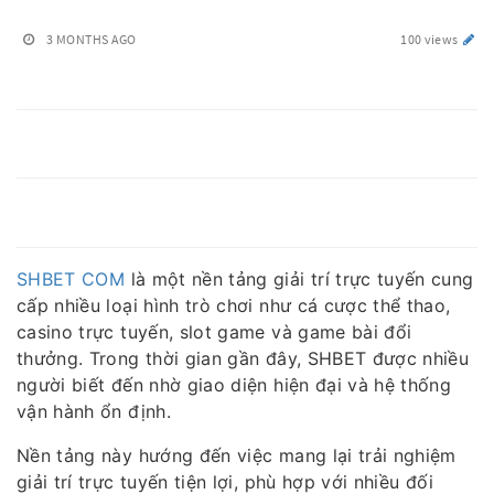
3 MONTHS AGO
100 views
SHBET COM
là một nền tảng giải trí trực tuyến cung
cấp nhiều loại hình trò chơi như cá cược thể thao,
casino trực tuyến, slot game và game bài đổi
thưởng. Trong thời gian gần đây, SHBET được nhiều
người biết đến nhờ giao diện hiện đại và hệ thống
vận hành ổn định.
Nền tảng này hướng đến việc mang lại trải nghiệm
giải trí trực tuyến tiện lợi, phù hợp với nhiều đối