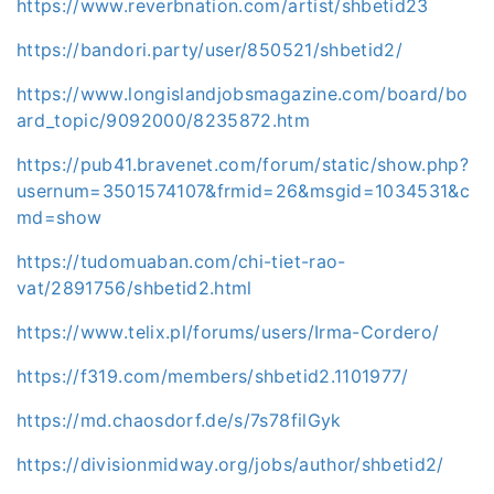
https://www.reverbnation.com/artist/shbetid23
https://bandori.party/user/850521/shbetid2/
https://www.longislandjobsmagazine.com/board/bo
ard_topic/9092000/8235872.htm
https://pub41.bravenet.com/forum/static/show.php?
usernum=3501574107&frmid=26&msgid=1034531&c
md=show
https://tudomuaban.com/chi-tiet-rao-
vat/2891756/shbetid2.html
https://www.telix.pl/forums/users/Irma-Cordero/
https://f319.com/members/shbetid2.1101977/
https://md.chaosdorf.de/s/7s78filGyk
https://divisionmidway.org/jobs/author/shbetid2/