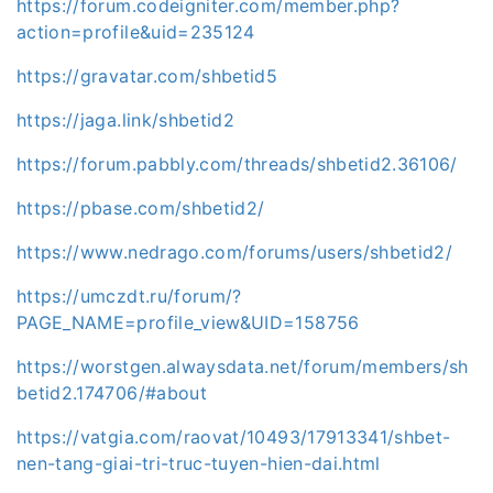
https://forum.codeigniter.com/member.php?
action=profile&uid=235124
https://gravatar.com/shbetid5
https://jaga.link/shbetid2
https://forum.pabbly.com/threads/shbetid2.36106/
https://pbase.com/shbetid2/
https://www.nedrago.com/forums/users/shbetid2/
https://umczdt.ru/forum/?
PAGE_NAME=profile_view&UID=158756
https://worstgen.alwaysdata.net/forum/members/sh
betid2.174706/#about
https://vatgia.com/raovat/10493/17913341/shbet-
nen-tang-giai-tri-truc-tuyen-hien-dai.html