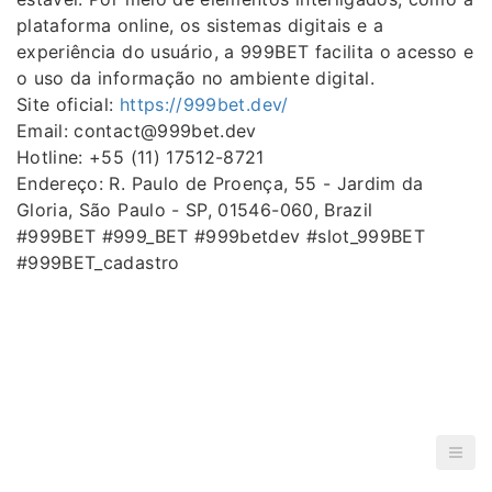
plataforma online, os sistemas digitais e a
experiência do usuário, a 999BET facilita o acesso e
o uso da informação no ambiente digital.
Site oficial:
https://999bet.dev/
Email: contact@999bet.dev
Hotline: +55 (11) 17512-8721
Endereço: R. Paulo de Proença, 55 - Jardim da
Gloria, São Paulo - SP, 01546-060, Brazil
#999BET #999_BET #999betdev #slot_999BET
#999BET_cadastro