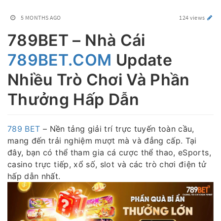
5 MONTHS AGO
124 views
789BET – Nhà Cái
789BET.COM
Update
Nhiều Trò Chơi Và Phần
Thưởng Hấp Dẫn
789 BET
– Nền tảng giải trí trực tuyến toàn cầu,
mang đến trải nghiệm mượt mà và đẳng cấp. Tại
đây, bạn có thể tham gia cá cược thể thao, eSports,
casino trực tiếp, xổ số, slot và các trò chơi điện tử
hấp dẫn nhất.