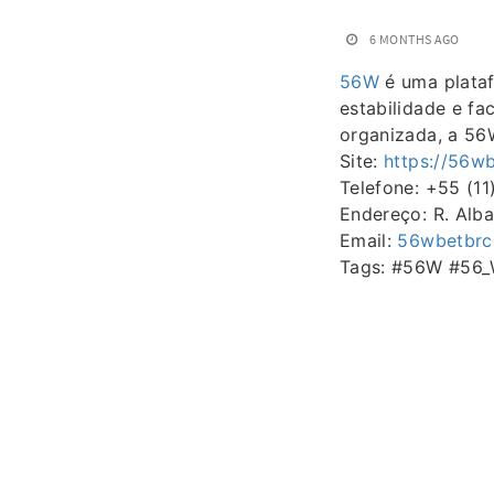
6 MONTHS AGO
56W
é uma plataf
estabilidade e fa
organizada, a 56W
Site:
https://56wb
Telefone: +55 (1
Endereço: R. Alba
Email:
56wbetbr
Tags: #56W #56_