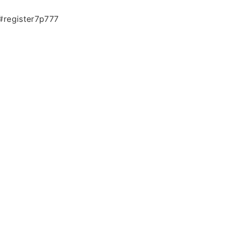
#register7p777