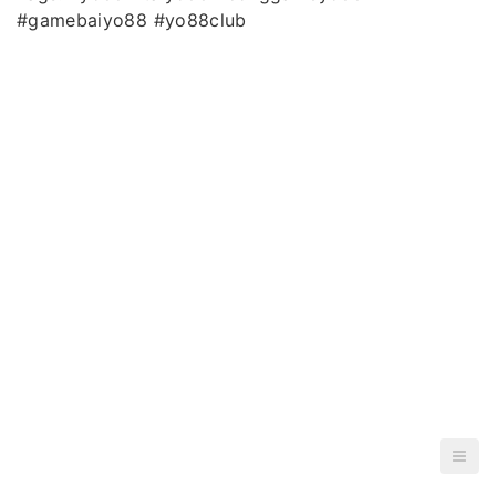
#gamebaiyo88 #yo88club