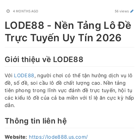
4 MONTHS AGO
56 views
LODE88 - Nền Tảng Lô Đề
Trực Tuyến Uy Tín 2026
Giới thiệu về LODE88
Với
LODE88
, người chơi có thể tận hưởng dịch vụ lô
đề, số đề, soi cầu lô đề chất lượng cao. Nền tảng
tiên phong trong lĩnh vực đánh đề trực tuyến, hội tụ
các kiểu lô đề của cả ba miền với tỉ lệ ăn cực kỳ hấp
dẫn.
Thông tin liên hệ
Website:
https://lode888.us.com/