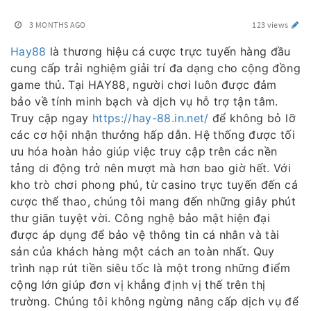
3 MONTHS AGO
123 views
Hay88
là thương hiệu cá cược trực tuyến hàng đầu
cung cấp trải nghiệm giải trí đa dạng cho cộng đồng
game thủ. Tại HAY88, người chơi luôn được đảm
bảo về tính minh bạch và dịch vụ hỗ trợ tận tâm.
Truy cập ngay
https://hay-88.in.net/
để không bỏ lỡ
các cơ hội nhận thưởng hấp dẫn. Hệ thống được tối
ưu hóa hoàn hảo giúp việc truy cập trên các nền
tảng di động trở nên mượt mà hơn bao giờ hết. Với
kho trò chơi phong phú, từ casino trực tuyến đến cá
cược thể thao, chúng tôi mang đến những giây phút
thư giãn tuyệt vời. Công nghệ bảo mật hiện đại
được áp dụng để bảo vệ thông tin cá nhân và tài
sản của khách hàng một cách an toàn nhất. Quy
trình nạp rút tiền siêu tốc là một trong những điểm
cộng lớn giúp đơn vị khẳng định vị thế trên thị
trường. Chúng tôi không ngừng nâng cấp dịch vụ để