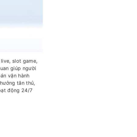
live, slot game,
quan giúp người
toán vận hành
hưởng tân thủ,
oạt động 24/7