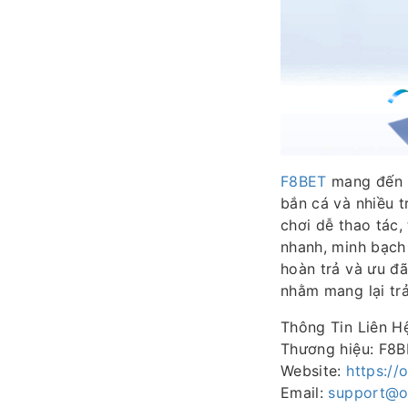
F8BET
mang đến hệ
bắn cá và nhiều t
chơi dễ thao tác,
nhanh, minh bạch
hoàn trả và ưu đ
nhằm mang lại trả
Thông Tin Liên H
Thương hiệu: F8
Website:
https:/
Email:
support@o