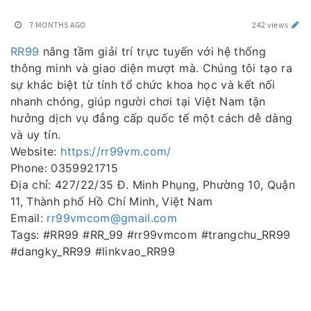
7 MONTHS AGO
242 views
RR99
nâng tầm giải trí trực tuyến với hệ thống
thông minh và giao diện mượt mà. Chúng tôi tạo ra
sự khác biệt từ tính tổ chức khoa học và kết nối
nhanh chóng, giúp người chơi tại Việt Nam tận
hưởng dịch vụ đẳng cấp quốc tế một cách dễ dàng
và uy tín.
Website:
https://rr99vm.com/
Phone: 0359921715
Địa chỉ: 427/22/35 Đ. Minh Phụng, Phường 10, Quận
11, Thành phố Hồ Chí Minh, Việt Nam
Email:
rr99vmcom@gmail.com
Tags: #RR99 #RR_99 #rr99vmcom #trangchu_RR99
#dangky_RR99 #linkvao_RR99