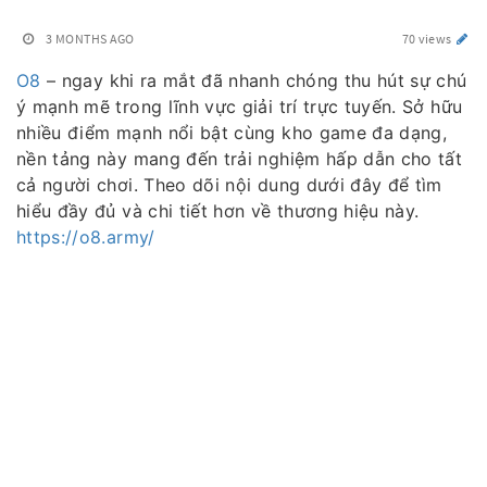
3 MONTHS AGO
70 views
O8
– ngay khi ra mắt đã nhanh chóng thu hút sự chú
ý mạnh mẽ trong lĩnh vực giải trí trực tuyến. Sở hữu
nhiều điểm mạnh nổi bật cùng kho game đa dạng,
nền tảng này mang đến trải nghiệm hấp dẫn cho tất
cả người chơi. Theo dõi nội dung dưới đây để tìm
hiểu đầy đủ và chi tiết hơn về thương hiệu này.
https://o8.army/