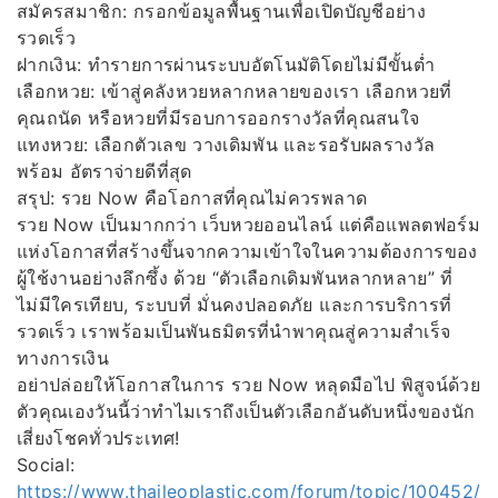
สมัครสมาชิก: กรอกข้อมูลพื้นฐานเพื่อเปิดบัญชีอย่าง
รวดเร็ว
ฝากเงิน: ทำรายการผ่านระบบอัตโนมัติโดยไม่มีขั้นต่ำ
เลือกหวย: เข้าสู่คลังหวยหลากหลายของเรา เลือกหวยที่
คุณถนัด หรือหวยที่มีรอบการออกรางวัลที่คุณสนใจ
แทงหวย: เลือกตัวเลข วางเดิมพัน และรอรับผลรางวัล
พร้อม อัตราจ่ายดีที่สุด
สรุป: รวย Now คือโอกาสที่คุณไม่ควรพลาด
รวย Now เป็นมากกว่า เว็บหวยออนไลน์ แต่คือแพลตฟอร์ม
แห่งโอกาสที่สร้างขึ้นจากความเข้าใจในความต้องการของ
ผู้ใช้งานอย่างลึกซึ้ง ด้วย “ตัวเลือกเดิมพันหลากหลาย” ที่
ไม่มีใครเทียบ, ระบบที่ มั่นคงปลอดภัย และการบริการที่
รวดเร็ว เราพร้อมเป็นพันธมิตรที่นำพาคุณสู่ความสำเร็จ
ทางการเงิน
อย่าปล่อยให้โอกาสในการ รวย Now หลุดมือไป พิสูจน์ด้วย
ตัวคุณเองวันนี้ว่าทำไมเราถึงเป็นตัวเลือกอันดับหนึ่งของนัก
เสี่ยงโชคทั่วประเทศ!
Social:
https://www.thaileoplastic.com/forum/topic/100452/