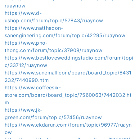
ruaynow
https://www.d-
ushop.com/forum/topic/57843/ruaynow
https://www.natthadon-
sanengineering.com/forum/topic/42295/ruaynow
https://www.pho-
thong.com/forum/topic/37908/ruaynow
https://www.bestloveweddingstudio.com/forum/topi
c/33712/ruaynow
https://www.sunemall.com/board/board_topic/8431
232/7440990.htm
https://www.coffeesix-
store.com/board/board_topic/7560063/7442032.ht
m
https://www.jk-
green.com/forum/topic/57456/ruaynow
https://www.ekdarun.com/forum/topic/96977/ruayn
ow