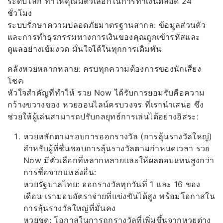
ระดับโลก ทำให้คุณมีตัวเลือกในการทำเงินตลอด 24
ชั่วโมง
ระบบรักษาความปลอดภัยมาตรฐานสากล: ข้อมูลส่วนตัว
และการทำธุรกรรมทางการเงินของคุณถูกเข้ารหัสและ
ดูแลอย่างเข้มงวด มั่นใจได้ในทุกการเดิมพัน
คลังหวยหลากหลาย: ครบทุกความต้องการของนักเสี่ยง
โชค
หัวใจสำคัญที่ทำให้ รวย Now ได้รับการยอมรับคือความ
กว้างขวางของ หวยออนไลน์ครบวงจร ที่เรานำเสนอ ซึ่ง
ช่วยให้ผู้เล่นสามารถปรับกลยุทธ์การเล่นได้อย่างอิสระ:
หวยหลักตามรอบการออกรางวัล (การลุ้นรางวัลใหญ่)
สำหรับผู้ที่ชื่นชอบการลุ้นรางวัลตามกำหนดเวลา รวย
Now มีตัวเลือกที่หลากหลายและให้ผลตอบแทนสูงกว่า
การซื้อจากแหล่งอื่น:
หวยรัฐบาลไทย: ออกรางวัลทุกวันที่ 1 และ 16 ของ
เดือน เรามอบอัตราจ่ายที่แข่งขันได้สูง พร้อมโอกาสใน
การลุ้นรางวัลใหญ่ที่มั่นคง
หวยชุด: โอกาสในการถูกรางวัลที่เพิ่มขึ้นจากหวยต่าง