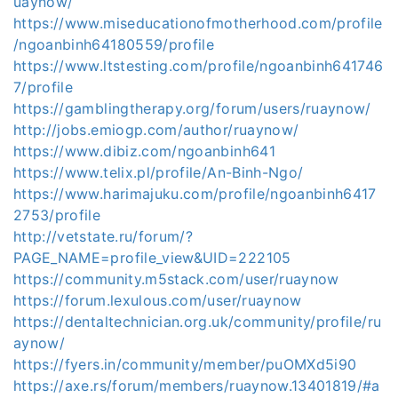
uaynow/
https://www.miseducationofmotherhood.com/profile
/ngoanbinh64180559/profile
https://www.ltstesting.com/profile/ngoanbinh641746
7/profile
https://gamblingtherapy.org/forum/users/ruaynow/
http://jobs.emiogp.com/author/ruaynow/
https://www.dibiz.com/ngoanbinh641
https://www.telix.pl/profile/An-Binh-Ngo/
https://www.harimajuku.com/profile/ngoanbinh6417
2753/profile
http://vetstate.ru/forum/?
PAGE_NAME=profile_view&UID=222105
https://community.m5stack.com/user/ruaynow
https://forum.lexulous.com/user/ruaynow
https://dentaltechnician.org.uk/community/profile/ru
aynow/
https://fyers.in/community/member/puOMXd5i90
https://axe.rs/forum/members/ruaynow.13401819/#a