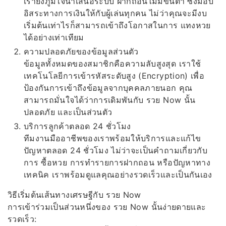
เรายังภูมิใจนำเสนอระบบ ฝากถอนไม่มีขั้นต่ำ ซึ่งมอบ
อิสระทางการเงินให้กับผู้เล่นทุกคน ไม่ว่าคุณจะมีงบ
เริ่มต้นเท่าไรก็สามารถเข้าถึงโอกาสในการ แทงหวย
ได้อย่างเท่าเทียม
ความปลอดภัยของข้อมูลส่วนตัว
ข้อมูลทั้งหมดของสมาชิกคือความลับสูงสุด เราใช้
เทคโนโลยีการเข้ารหัสระดับสูง (Encryption) เพื่อ
ป้องกันการเข้าถึงข้อมูลจากบุคคลภายนอก คุณ
สามารถมั่นใจได้ว่าการเดิมพันกับ รวย Now นั้น
ปลอดภัย และเป็นส่วนตัว
บริการลูกค้าตลอด 24 ชั่วโมง
ทีมงานมืออาชีพของเราพร้อมให้บริการและแก้ไข
ปัญหาตลอด 24 ชั่วโมง ไม่ว่าจะเป็นคำถามเกี่ยวกับ
การ ซื้อหวย การทำรายการฝากถอน หรือปัญหาทาง
เทคนิค เราพร้อมดูแลคุณอย่างรวดเร็วและเป็นกันเอง
วิธีเริ่มต้นเส้นทางเศรษฐีกับ รวย Now
การเข้าร่วมเป็นส่วนหนึ่งของ รวย Now นั้นง่ายดายและ
รวดเร็ว: