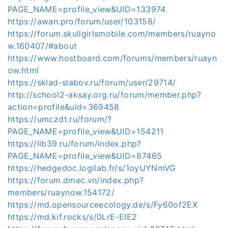
PAGE_NAME=profile_view&UID=133974
https://awan.pro/forum/user/103158/
https://forum.skullgirlsmobile.com/members/ruayno
w.160407/#about
https://www.hostboard.com/forums/members/ruayn
ow.html
https://sklad-slabov.ru/forum/user/29714/
http://school2-aksay.org.ru/forum/member.php?
action=profile&uid=369458
https://umczdt.ru/forum/?
PAGE_NAME=profile_view&UID=154211
https://lib39.ru/forum/index.php?
PAGE_NAME=profile_view&UID=87465
https://hedgedoc.logilab.fr/s/1oyUYNmVG
https://forum.dmec.vn/index.php?
members/ruaynow.154172/
https://md.opensourceecology.de/s/Fy60of2EX
https://md.kif.rocks/s/0LrE-EIE2