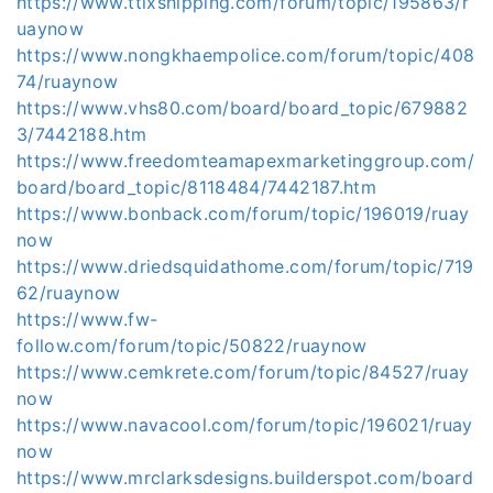
https://www.ttlxshipping.com/forum/topic/195863/r
uaynow
https://www.nongkhaempolice.com/forum/topic/408
74/ruaynow
https://www.vhs80.com/board/board_topic/679882
3/7442188.htm
https://www.freedomteamapexmarketinggroup.com/
board/board_topic/8118484/7442187.htm
https://www.bonback.com/forum/topic/196019/ruay
now
https://www.driedsquidathome.com/forum/topic/719
62/ruaynow
https://www.fw-
follow.com/forum/topic/50822/ruaynow
https://www.cemkrete.com/forum/topic/84527/ruay
now
https://www.navacool.com/forum/topic/196021/ruay
now
https://www.mrclarksdesigns.builderspot.com/board