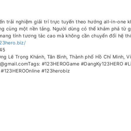
 trải nghiệm giải trí trực tuyến theo hướng all-in-one k
ong cùng một nền tảng. Người dùng có thể khám phá từ g
 mang tính tương tác cao mà không cần chuyển đổi hệ th
123hero.biz/
45
ờng Lê Trọng Khánh, Tân Bình, Thành phố Hồ Chí Minh, V
biz@gmail.comTags: #123HEROGame #DangKy123HERO #
#123HEROOnline #123herobiz