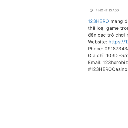
4 MONTHS AGO
123HERO
mang đến
thể loại game tr
đến các trò chơi
Website:
https://
Phone: 09187343
Địa chỉ: 103D Đư
Email: 123hero
#123HEROCasino 