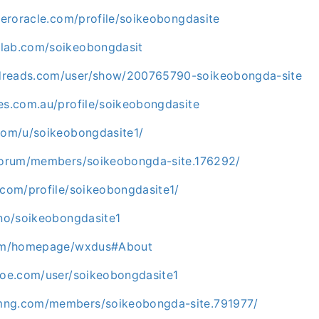
lleroracle.com/profile/soikeobongdasite
lab.com/soikeobongdasit
dreads.com/user/show/200765790-soikeobongda-site
es.com.au/profile/soikeobongdasite
.com/u/soikeobongdasite1/
/forum/members/soikeobongda-site.176292/
.com/profile/soikeobongdasite1/
uno/soikeobongdasite1
.com/homepage/wxdus#About
shoe.com/user/soikeobongdasite1
mng.com/members/soikeobongda-site.791977/