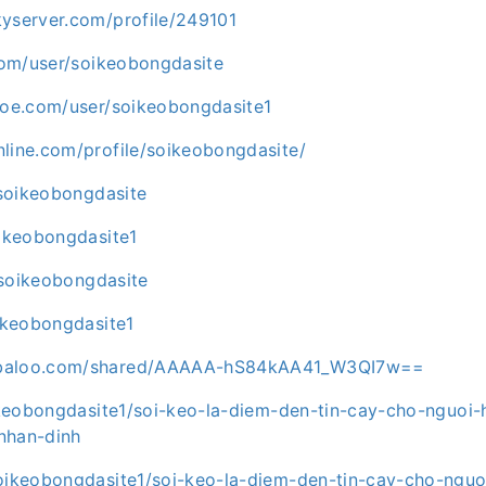
kyserver.com/profile/249101
.com/user/soikeobongdasite
shoe.com/user/soikeobongdasite1
nline.com/profile/soikeobongdasite/
o/soikeobongdasite
oikeobongdasite1
n/soikeobongdasite
oikeobongdasite1
mbaloo.com/shared/AAAAA-hS84kAA41_W3QI7w==
soikeobongdasite1/soi-keo-la-diem-den-tin-cay-cho-nguo
nhan-dinh
soikeobongdasite1/soi-keo-la-diem-den-tin-cay-cho-ng