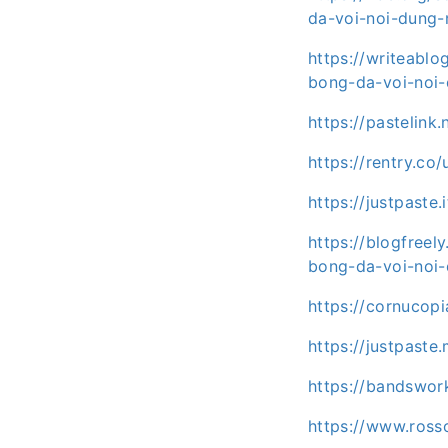
da-voi-noi-dung-
https://writeabl
bong-da-voi-noi
https://pastelink
https://rentry.co/
https://justpaste.i
https://blogfree
bong-da-voi-noi
https://cornucopi
https://justpaste
https://bandswor
https://www.ross