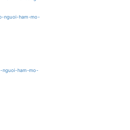
cho-nguoi-ham-mo-
ho-nguoi-ham-mo-