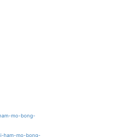
i-ham-mo-bong-
uoi-ham-mo-bong-