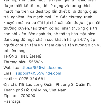
được thiết kế tối ưu, dễ sử dụng và tương thích
mượt mà trên cả desktop lẫn thiết bị di động, giúp
trải nghiệm liền mạch mọi lúc. Các chương trình
khuyến mãi và ưu đãi tại nhà cái luôn được cập nhật
thường xuyên, tạo thêm cơ hội nhận thưởng giá trị
cho hội viên. Bên cạnh đó, hệ thống bảo mật hiện
đại cùng đội ngũ chăm sóc khách hàng 24/7 giúp
người chơi an tâm khi tham gia và tận hưởng dịch vụ
tại nền tảng.
THÔNG TIN LIÊN HỆ
Thương hiệu: 555WIN
Website:
https://555winde.com/
Email:
support@555winde.com
Hotline: 0975 324 681
Địa chỉ: 119 Lạc Long Quân, Phường 3, Quận 11,
Thành phố Hồ Chí Minh, Việt Nam
Zipcode: 700000
Hashtags