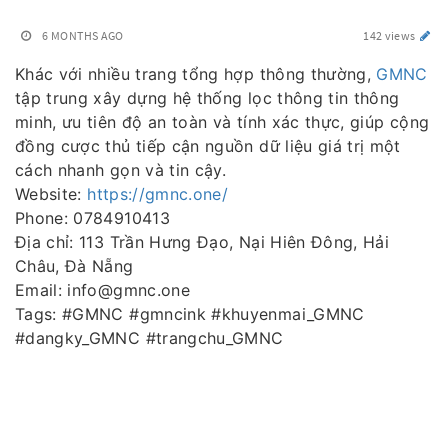
6 MONTHS AGO
142 views
Khác với nhiều trang tổng hợp thông thường,
GMNC
tập trung xây dựng hệ thống lọc thông tin thông
minh, ưu tiên độ an toàn và tính xác thực, giúp cộng
đồng cược thủ tiếp cận nguồn dữ liệu giá trị một
cách nhanh gọn và tin cậy.
Website:
https://gmnc.one/
Phone: 0784910413
Địa chỉ: 113 Trần Hưng Đạo, Nại Hiên Đông, Hải
Châu, Đà Nẵng
Email: info@gmnc.one
Tags: #GMNC #gmncink #khuyenmai_GMNC
#dangky_GMNC #trangchu_GMNC