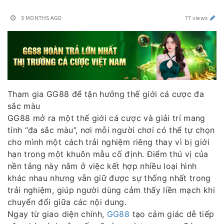
3 MONTHS AGO
77 views
Tham gia GG88 để tận hưởng thế giới cá cược đa
sắc màu
GG88 mở ra một thế giới cá cược và giải trí mang
tính “đa sắc màu”, nơi mỗi người chơi có thể tự chọn
cho mình một cách trải nghiệm riêng thay vì bị giới
hạn trong một khuôn mẫu cố định. Điểm thú vị của
nền tảng này nằm ở việc kết hợp nhiều loại hình
khác nhau nhưng vẫn giữ được sự thống nhất trong
trải nghiệm, giúp người dùng cảm thấy liền mạch khi
chuyển đổi giữa các nội dung.
Ngay từ giao diện chính,
GG88
tạo cảm giác dễ tiếp