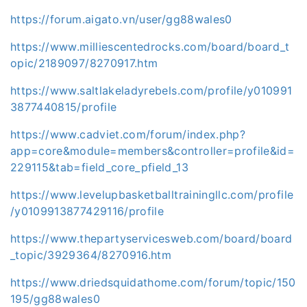
https://forum.aigato.vn/user/gg88wales0
https://www.milliescentedrocks.com/board/board_t
opic/2189097/8270917.htm
https://www.saltlakeladyrebels.com/profile/y010991
3877440815/profile
https://www.cadviet.com/forum/index.php?
app=core&module=members&controller=profile&id=
229115&tab=field_core_pfield_13
https://www.levelupbasketballtrainingllc.com/profile
/y0109913877429116/profile
https://www.thepartyservicesweb.com/board/board
_topic/3929364/8270916.htm
https://www.driedsquidathome.com/forum/topic/150
195/gg88wales0