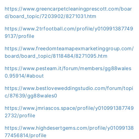
https://www.greencarpetcleaningprescott.com/boar
d/board_topic/7203902/8271031.htm
https://www.2trfootball.com/profile/y010991387749
9137/profile
https://www.freedomteamapexmarketinggroup.com/
board/board_topic/8118484/8271095.htm
https://www.pesteam.it/forum/members/gg88wales
0.95914/#about
https://www.bestloveweddingstudio.com/forum/topi
c/87639/gg88wales0
https://www.jmriascos.space/profile/y010991387749
2732/profile
https://www.highdesertgems.com/profile/y01099138
77456814/profile