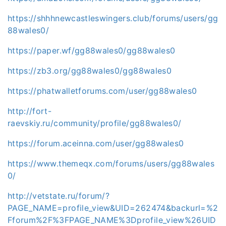
https://shhhnewcastleswingers.club/forums/users/gg
88wales0/
https://paper.wf/gg88wales0/gg88wales0
https://zb3.org/gg88wales0/gg88wales0
https://phatwalletforums.com/user/gg88wales0
http://fort-
raevskiy.ru/community/profile/gg88wales0/
https://forum.aceinna.com/user/gg88wales0
https://www.themeqx.com/forums/users/gg88wales
0/
http://vetstate.ru/forum/?
PAGE_NAME=profile_view&UID=262474&backurl=%2
Fforum%2F%3FPAGE_NAME%3Dprofile_view%26UID