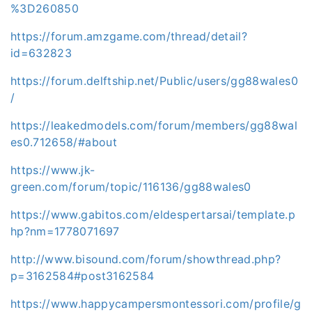
%3D260850
https://forum.amzgame.com/thread/detail?
id=632823
https://forum.delftship.net/Public/users/gg88wales0
/
https://leakedmodels.com/forum/members/gg88wal
es0.712658/#about
https://www.jk-
green.com/forum/topic/116136/gg88wales0
https://www.gabitos.com/eldespertarsai/template.p
hp?nm=1778071697
http://www.bisound.com/forum/showthread.php?
p=3162584#post3162584
https://www.happycampersmontessori.com/profile/g