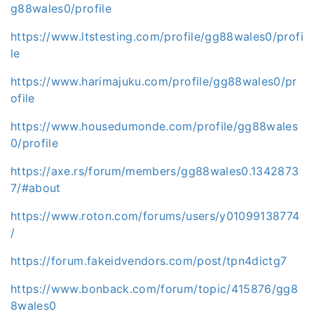
g88wales0/profile
https://www.ltstesting.com/profile/gg88wales0/profi
le
https://www.harimajuku.com/profile/gg88wales0/pr
ofile
https://www.housedumonde.com/profile/gg88wales
0/profile
https://axe.rs/forum/members/gg88wales0.1342873
7/#about
https://www.roton.com/forums/users/y01099138774
/
https://forum.fakeidvendors.com/post/tpn4dictg7
https://www.bonback.com/forum/topic/415876/gg8
8wales0