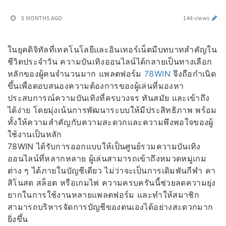
5 MONTHS AGO
144 views
ในยุคดิจิทัลที่เทคโนโลยีและอินเทอร์เน็ตมีบทบาทสำคัญใน
ชีวิตประจำวัน ความบันเทิงออนไลน์ได้กลายเป็นทางเลือก
หลักของผู้คนจำนวนมาก แพลตฟอร์ม
78WIN
จึงถือกำเนิด
ขึ้นเพื่อตอบสนองความต้องการของผู้เล่นที่มองหา
ประสบการณ์ความบันเทิงที่ครบวงจร ทันสมัย และเข้าถึง
ได้ง่าย โดยมุ่งเน้นการพัฒนาระบบให้มีประสิทธิภาพ พร้อม
ทั้งให้ความสำคัญกับความสะดวกและความพึงพอใจของผู้
ใช้งานเป็นหลัก
78WIN ได้รับการออกแบบให้เป็นศูนย์รวมความบันเทิง
ออนไลน์ที่หลากหลาย ผู้เล่นสามารถเข้าถึงหมวดหมู่เกม
ต่าง ๆ ได้ภายในบัญชีเดียว ไม่ว่าจะเป็นการเดิมพันกีฬา คา
สิโนสด สล็อต หรือเกมไพ่ ความครบครันนี้ช่วยลดความยุ่ง
ยากในการใช้งานหลายแพลตฟอร์ม และทำให้สมาชิก
สามารถบริหารจัดการบัญชีของตนเองได้อย่างสะดวกมาก
ยิ่งขึ้น