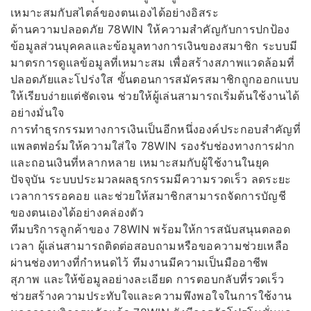
เหมาะสมกับสไตล์ของตนเองได้อย่างอิสระ
ด้านความปลอดภัย 78WIN ให้ความสำคัญกับการปกป้อง
ข้อมูลส่วนบุคคลและข้อมูลทางการเงินของสมาชิก ระบบมี
มาตรการดูแลข้อมูลที่เหมาะสม เพื่อสร้างสภาพแวดล้อมที่
ปลอดภัยและโปร่งใส ขั้นตอนการสมัครสมาชิกถูกออกแบบ
ให้เรียบง่ายแต่ชัดเจน ช่วยให้ผู้เล่นสามารถเริ่มต้นใช้งานได้
อย่างมั่นใจ
การทำธุรกรรมทางการเงินเป็นอีกหนึ่งองค์ประกอบสำคัญที่
แพลตฟอร์มให้ความใส่ใจ 78WIN รองรับช่องทางการฝาก
และถอนเงินที่หลากหลาย เหมาะสมกับผู้ใช้งานในยุค
ปัจจุบัน ระบบประมวลผลธุรกรรมมีความรวดเร็ว ลดระยะ
เวลาการรอคอย และช่วยให้สมาชิกสามารถจัดการบัญชี
ของตนเองได้อย่างคล่องตัว
ทีมบริการลูกค้าของ 78WIN พร้อมให้การสนับสนุนตลอด
เวลา ผู้เล่นสามารถติดต่อสอบถามหรือขอความช่วยเหลือ
ผ่านช่องทางที่กำหนดไว้ ทีมงานมีความเป็นมืออาชีพ
สุภาพ และให้ข้อมูลอย่างละเอียด การตอบกลับที่รวดเร็ว
ช่วยสร้างความประทับใจและความพึงพอใจในการใช้งาน