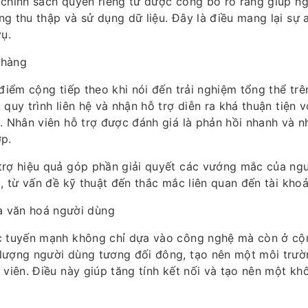
 chính sách quyền riêng tư được công bố rõ ràng giúp n
g thu thập và sử dụng dữ liệu. Đây là điều mang lại sự 
vụ.
 hàng
 điểm cộng tiếp theo khi nói đến trải nghiệm tổng thể trê
 quy trình liên hệ và nhận hỗ trợ diễn ra khá thuận tiện 
. Nhân viên hỗ trợ được đánh giá là phản hồi nhanh và nh
ợp.
trợ hiệu quả góp phần giải quyết các vướng mắc của ng
p, từ vấn đề kỹ thuật đến thắc mắc liên quan đến tài khoả
 văn hoá người dùng
c tuyến mạnh không chỉ dựa vào công nghệ mà còn ở cộ
lượng người dùng tương đối đông, tạo nên một môi trườn
 viên. Điều này giúp tăng tính kết nối và tạo nên một kh