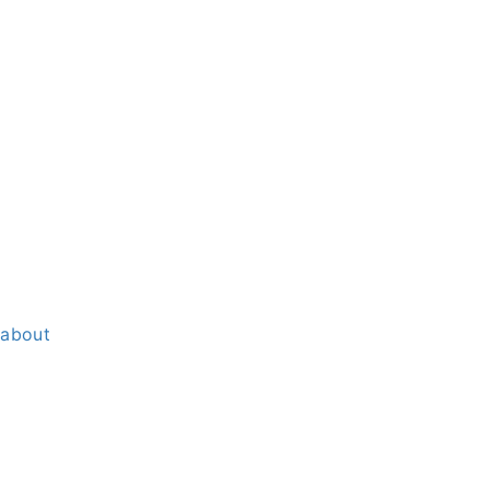
#about