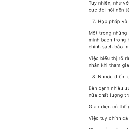
Tuy nhiên, như vớ
cực đòi hỏi nền t
Hợp pháp và 
Một trong những v
minh bạch trong h
chính sách bảo m
Việc biểu thị rõ 
nhân khi tham gia
Nhược điểm c
Bên cạnh nhiều ư
nữa chất lượng tr
Giao diện có thể
Việc tùy chỉnh cá