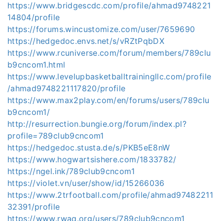
https://www.bridgescdc.com/profile/ahmad9748221
14804/profile
https://forums.wincustomize.com/user/7659690
https://hedgedoc.envs.net/s/vRZtPqbDX
https://www.rcuniverse.com/forum/members/789clu
b9cncom1.html
https://www.levelupbasketballtrainingllc.com/profile
/ahmad9748221117820/profile
https://www.max2play.com/en/forums/users/789clu
b9cncom1/
http://resurrection.bungie.org/forum/index.pl?
profile=789club9cncom1
https://hedgedoc.stusta.de/s/PKB5eE8nW
https://www.hogwartsishere.com/1833782/
https://ngel.ink/789club9cncom1
https://violet.vn/user/show/id/15266036
https://www.2trfootball.com/profile/ahmad97482211
32391/profile
https://www.rwaq.org/users/789club9cncom1