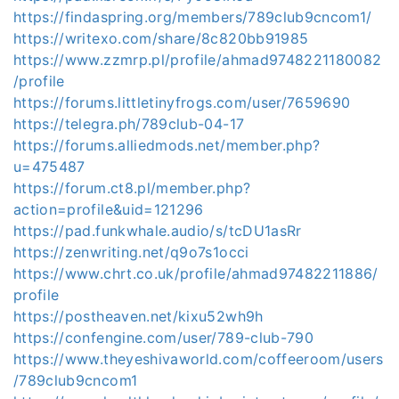
https://findaspring.org/members/789club9cncom1/
https://writexo.com/share/8c820bb91985
https://www.zzmrp.pl/profile/ahmad9748221180082
/profile
https://forums.littletinyfrogs.com/user/7659690
https://telegra.ph/789club-04-17
https://forums.alliedmods.net/member.php?
u=475487
https://forum.ct8.pl/member.php?
action=profile&uid=121296
https://pad.funkwhale.audio/s/tcDU1asRr
https://zenwriting.net/q9o7s1occi
https://www.chrt.co.uk/profile/ahmad97482211886/
profile
https://postheaven.net/kixu52wh9h
https://confengine.com/user/789-club-790
https://www.theyeshivaworld.com/coffeeroom/users
/789club9cncom1