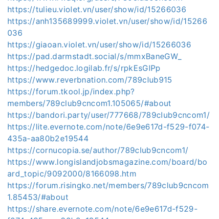
https://tulieu.violet.vn/user/show/id/15266036
https://anh135689999.violet.vn/user/show/id/15266
036
https://giaoan.violet.vn/user/show/id/15266036
https://pad.darmstadt.social/s/mmxBaneGW_
https://hedgedoc.logilab.fr/s/rpkEsGlPp
https://www.reverbnation.com/789club915
https://forum.tkool.jp/index.php?
members/789club9cncom1.105065/#about
https://bandori.party/user/777668/789club9cncom1/
https://lite.evernote.com/note/6e9e617d-f529-f074-
435a-aa80b2e19544
https://cornucopia.se/author/789club9cncom1/
https://www.longislandjobsmagazine.com/board/bo
ard_topic/9092000/8166098.htm
https://forum.risingko.net/members/789club9cncom
1.85453/#about
https://share.evernote.com/note/6e9e617d-f529-