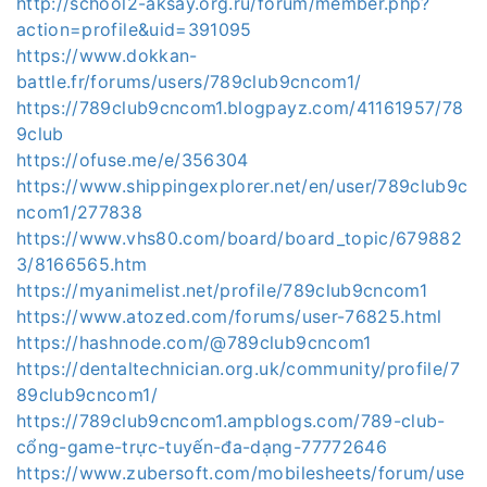
http://school2-aksay.org.ru/forum/member.php?
action=profile&uid=391095
https://www.dokkan-
battle.fr/forums/users/789club9cncom1/
https://789club9cncom1.blogpayz.com/41161957/78
9club
https://ofuse.me/e/356304
https://www.shippingexplorer.net/en/user/789club9c
ncom1/277838
https://www.vhs80.com/board/board_topic/679882
3/8166565.htm
https://myanimelist.net/profile/789club9cncom1
https://www.atozed.com/forums/user-76825.html
https://hashnode.com/@789club9cncom1
https://dentaltechnician.org.uk/community/profile/7
89club9cncom1/
https://789club9cncom1.ampblogs.com/789-club-
cổng-game-trực-tuyến-đa-dạng-77772646
https://www.zubersoft.com/mobilesheets/forum/use