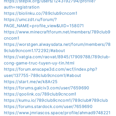
https://stepik.org/users/1243192794/profile?
auth=registration
https://biolinku.co/789club9cncom1
https://umczdt.ru/forum/?
PAGE_NAME=profile_view&UID=158071
https://www.minecraftforum.net/members/789club9
cncom1
https://worstgen.alwaysdata.net/forum/members/78
9club9cncom1.172292/#about
https://vatgia.com/raovat/8945/17909788/789club-
cong-game-truc-tuyen-uy-tin.html
https://forum.enscape3d.com/wcf/index.php?
user/137755-789club9cncom1/#about
https://start.me/w/k8Ar25
https://forums.galciv3.com/user/7659690
https://qoolink.co/789club9cncom1
https://kumu.io/789club9cncom1/789club#789club
https://forums.stardock.com/user/7659690
https://www.jmriascos.space/profile/ahmad9748221