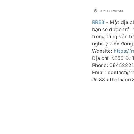
4 MONTHS AGO
RR88
- Một địa ch
bạn sẽ được trải
trong từng ván bà
nghe ý kiến đóng 
Website:
https://
Địa chỉ: KE50 Đ.
Phone: 0945882
Email: contact@r
#rr88 #thethaorr