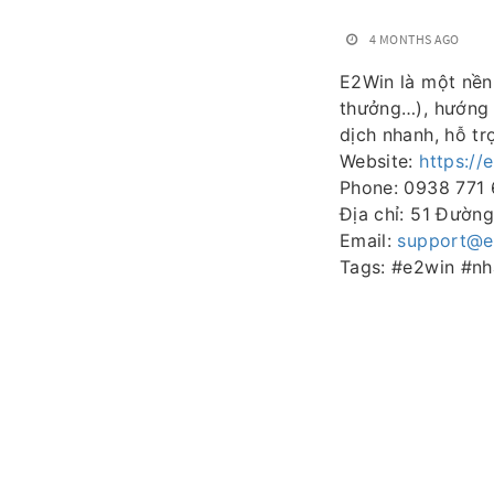
4 MONTHS AGO
E2Win là một nền 
thưởng…), hướng t
dịch nhanh, hỗ tr
Website:
https://
Phone: 0938 771
Địa chỉ: 51 Đườn
Email:
support@e
Tags: #e2win #nh