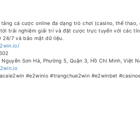
tảng cá cược online đa dạng trò chơi (casino, thể thao,
ới trải nghiệm giải trí và đặt cược trực tuyến với các tí
ợ 24/7 và bảo mật dữ liệu.
e2win.io/
 602
g Nguyễn Sơn Hà, Phường 5, Quận 3, Hồ Chí Minh, Việt 
2win.io
acaie2win #e2winio #trangchue2win #e2winbet #casino