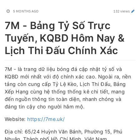
5 MONTHS AGO
132 views
7M - Bảng Tỷ Số Trực
Tuyến, KQBD Hôm Nay &
Lịch Thi Đấu Chính Xác
7M - là trang dữ liệu bóng đá cập nhật tỷ số và
KQBD mới nhất với độ chính xác cao. Ngoài ra, nền
tảng còn cung cấp Tỷ Lệ Kèo, Lịch Thi Đấu, Bảng
Xếp Hạng cùng hệ thống thống kê chi tiết, mang
đến nguồn thông tin toàn diện, nhanh chóng và
đáng tin cậy cho người hâm mộ.
Website:
https://7me.uk/
Địa chỉ: 65/24 Huỳnh Văn Bánh, Phường 15, Phú
Nhuận, Thành phố Hồ Chí Minh, Việt Nam