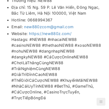
Thương hiệu: NEW88
Địa chỉ: 15 Ng. 59 P. Lê Văn Hiến, Đông Ngạc,
Bắc Từ Liêm, Hà Nội 100000, Việt Nam
Hotline: 0668994367
Email:
new880zcom@gmail.com
Website:
https://new880z.com/
Hastags: #NEW88 #nhacaiNEW88
#casinoNEW88 #thethaoNEW88 #xosoNEW88
#nohuNEW88 #dangnhapNEW88
#dangkyNEW88 #CáCượcOnlineNEW88
#ChơiLàThắngCùngNEW88
#TrảiNghiệmCùngNEW88
#GiảiTríĐỉnhCaoNEW88
#ThếGiớiCáCượcNEW88 #KhuyếnMãiNEW88
#NhàCáiUyTínNEW88 #BetThủ, #GameThủ,
#CáCượcOnline, #CasinoTrựcTuyến,
#TrựcTiếpBóngĐá