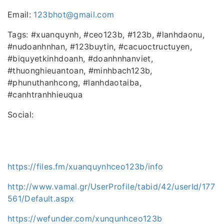
Email:
123bhot@gmail.com
Tags: #xuanquynh, #ceo123b, #123b, #lanhdaonu,
#nudoanhnhan, #123buytin, #cacuoctructuyen,
#biquyetkinhdoanh, #doanhnhanviet,
#thuonghieuantoan, #minhbach123b,
#phunuthanhcong, #lanhdaotaiba,
#canhtranhhieuqua
Social:
https://files.fm/xuanquynhceo123b/info
http://www.vamal.gr/UserProfile/tabid/42/userId/177
561/Default.aspx
https://wefunder.com/xunqunhceo123b