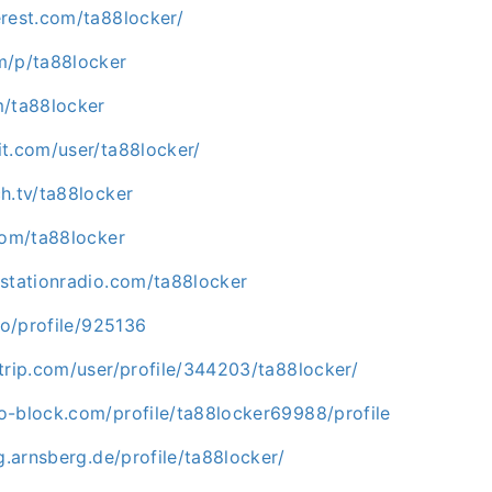
erest.com/ta88locker/
m/p/ta88locker
m/ta88locker
it.com/user/ta88locker/
h.tv/ta88locker
com/ta88locker
astationradio.com/ta88locker
.io/profile/925136
trip.com/user/profile/344203/ta88locker/
o-block.com/profile/ta88locker69988/profile
ng.arnsberg.de/profile/ta88locker/