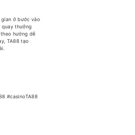
 gian ở bước vào
t quay thưởng
g theo hướng dễ
ày, TA88 tạo
i.
88 #casinoTA88