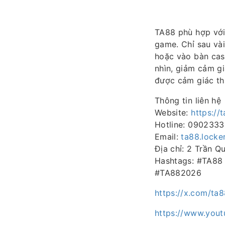
TA88 phù hợp với
game. Chỉ sau và
hoặc vào bàn casi
nhìn, giảm cảm gi
được cảm giác thâ
Thông tin liên hệ
Website:
https://
Hotline: 090233
Email:
ta88.lock
Địa chỉ: 2 Trần Q
Hashtags: #TA88
#TA882026
https://x.com/ta8
https://www.you