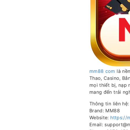
mm88 com
là nền
Thao, Casino, Bắn
mọi thiết bị, nạp
mang đến trải ng
Thông tin liên hệ:
Brand: MM88
Website:
https://
Email: support@