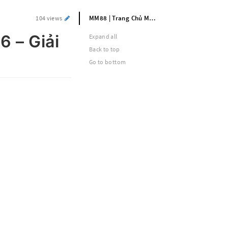
MM88 | Trang Chủ MM88 Reisen 2026 – Giải Trí & Cá Cược Trực Tuyến Uy Tín
104 views
 – Giải
Expand all
Back to top
Go to bottom