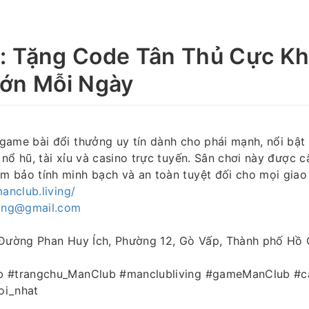
: Tặng Code Tân Thủ Cực Kh
Lớn Mỗi Ngày
game bài đổi thưởng uy tín dành cho phái mạnh, nổi bật 
nổ hũ, tài xỉu và casino trực tuyến. Sân chơi này được c
 bảo tính minh bạch và an toàn tuyệt đối cho mọi giao 
manclub.living/
ving@gmail.com
5
 Đường Phan Huy Ích, Phường 12, Gò Vấp, Thành phố Hồ C
b #trangchu_ManClub #manclubliving #gameManClub #
oi_nhat