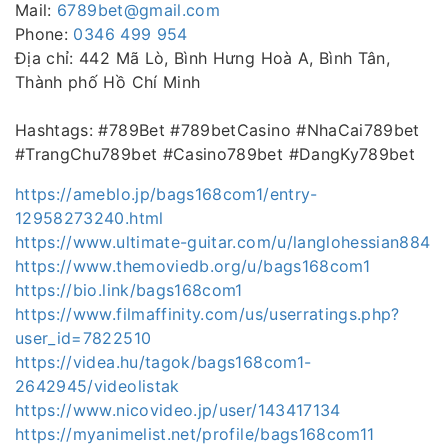
Mail:
6789bet@gmail.com
Phone:
0346 499 954
Địa chỉ: 442 Mã Lò, Bình Hưng Hoà A, Bình Tân,
Thành phố Hồ Chí Minh
Hashtags: #789Bet #789betCasino #NhaCai789bet
#TrangChu789bet #Casino789bet #DangKy789bet
https://ameblo.jp/bags168com1/entry-
12958273240.html
https://www.ultimate-guitar.com/u/langlohessian884
https://www.themoviedb.org/u/bags168com1
https://bio.link/bags168com1
https://www.filmaffinity.com/us/userratings.php?
user_id=7822510
https://videa.hu/tagok/bags168com1-
2642945/videolistak
https://www.nicovideo.jp/user/143417134
https://myanimelist.net/profile/bags168com11