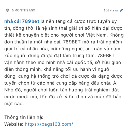
5 MONTHS AGO
158 views
nhà cái 789bet
là nền tảng cá cược trực tuyến uy
tín, đồng thời là hệ sinh thái giải trí số hiện đại được
thiết kế chuyên biệt cho người chơi Việt Nam. Không
đơn thuần là một nhà cái, 789BET mở ra trải nghiệm
giải trí cá nhân hóa, nơi công nghệ, an toàn và cảm
xúc người dùng được đặt làm trung tâm. 789BET
vận hành theo mô hình nhà cái quốc tế, sở hữu giao
diện thông minh, khả năng tối ưu hành vi người
dùng, cùng hệ thống trò chơi cá cược đa dạng được
tuyển chọn từ các nhà cung cấp hàng đầu châu Á.
Nhờ đó, người chơi luôn tận hưởng trải nghiệm đặt
cược mượt mà, tốc độ xử lý ổn định và mức độ bảo
mật cao.
Thông tin liên hệ:
Website:
https://bags168.com/