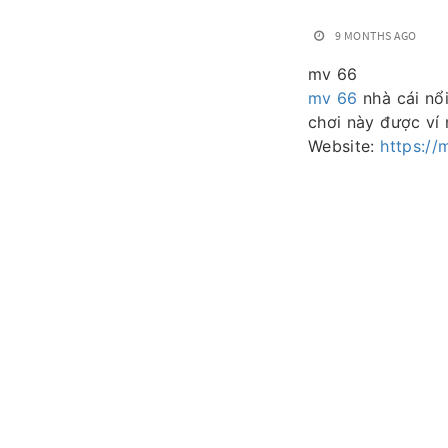
9 MONTHS AGO
mv 66
mv 66
nhà cái nổi
chơi này được ví 
Website:
https:/