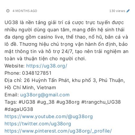
4 MONTHS AGO
130 views
UG38 là nền tảng giải trí cá cược trực tuyến được
nhiều người dùng quan tâm, mang đến hệ sinh thái
đa dạng gồm casino live, thể thao, nổ hũ, bắn cá và
lô đề. Thương hiệu chú trọng vận hành ổn định, bảo
mật thông tin và hỗ trợ 24/7, tạo nên trải nghiệm an
toàn và thuận tiện cho người chơi.
Website:
https://ug38.org/
Phone: 0348127851
Địa chỉ: 26 Huỳnh Tấn Phát, khu phố 3, Phú Thuận,
Hồ Chí Minh, Vietnam
Email:
ug38org@gmail.com
Tags: #UG38 #ug_38 #ug38org #trangchu_UG38
#dagaUG38
https://www.youtube.com/@ug38org
https://twitter.com/ug38org
https://www.pinterest.com/ug38org/_profile/