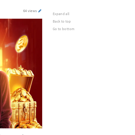
64 views
Expand all
Back to top
Go to bottom