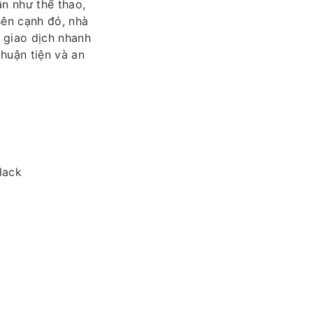
ẫn như thể thao,
Bên cạnh đó, nhà
 giao dịch nhanh
huận tiện và an
lack