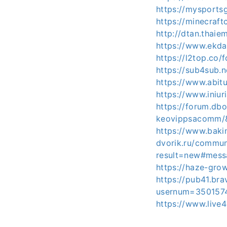
https://mysports
https://minecraf
http://dtan.thai
https://www.ekd
https://l2top.c
https://sub4sub.
https://www.abi
https://www.ini
https://forum.db
keovippsacomm/&
https://www.baki
dvorik.ru/commu
result=new#mess
https://haze-gro
https://pub41.br
usernum=350157
https://www.live