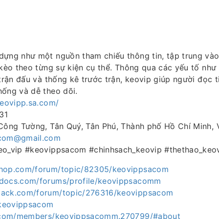
ựng như một nguồn tham chiếu thông tin, tập trung vào
 kèo theo từng sự kiện cụ thể. Thông qua các yếu tố như
 trận đấu và thống kê trước trận, keovip giúp người đọc t
hống và dễ theo dõi.
keovipp.sa.com/
31
 Công Tường, Tân Quý, Tân Phú, Thành phố Hồ Chí Minh,
com@gmail.com
eo_vip #keovippsacom #chinhsach_keovip #thethao_keo
shop.com/forum/topic/82305/keovippsacom
cdocs.com/forums/profile/keovippsacomm
back.com/forum/topic/276316/keovippsacom
o/keovippsacom
nh.com/members/keovippsacomm.270799/#about