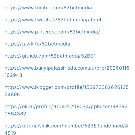
https://www.tumblr.com/52betmedia
https://www.twitch.tv/52betmedia/about
https://www.pinterest.com/52betmedia/
https://tawk.to/52betmedia
https://github.com/52betmedia/52BET
https://www.bunyipclassifieds.com.au/pro/20260115
162948
https://www.blogger.com/profile/153973382626125
54898
https://ok.ru/profile/910412209034/pphotos/98792
0564362
https://tutorialslink.com/member/52BETundefined/8
4519