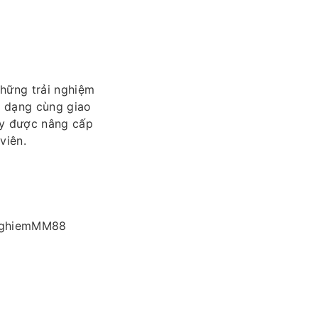
những trải nghiệm
a dạng cùng giao
đây được nâng cấp
viên.
NghiemMM88