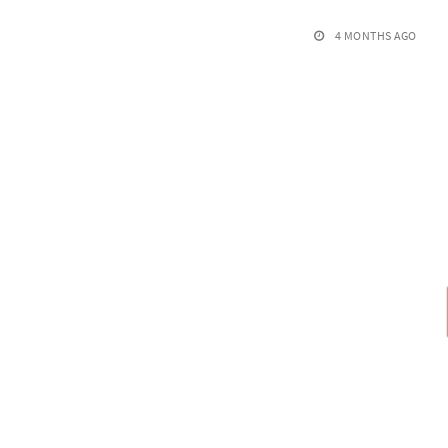
4 MONTHS AGO