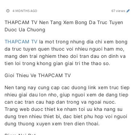
4 MONTHS AGO
67 views
THAPCAM TV Nen Tang Xem Bong Da Truc Tuyen
Duoc Ua Chuong
THAPCAM TV
la mot trong nhung dia chi xem bong
da truc tuyen quen thuoc voi nhieu nguoi ham mo,
mang den trai nghiem theo doi tran dau on dinh va
tien loi trong khong gian giai tri the thao so.
Gioi Thieu Ve THAPCAM TV
Nen tang nay cung cap cac duong link xem truc tiep
nhieu giai dau lon nho, giup nguoi xem de dang tiep
can cac tran cau hap dan trong va ngoai nuoc.
Trang web duoc thiet ke nham toi uu kha nang su
dung tren nhieu thiet bi, dac biet phu hop voi nguoi
dung thuong xuyen xem tren dien thoai.