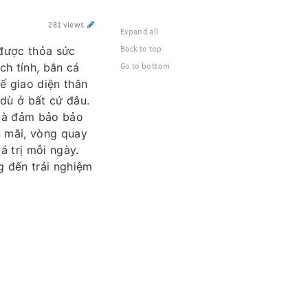
281 views
Expand all
Back to top
 được thỏa sức
ch tính, bắn cá
Go to bottom
ế giao diện thân
 dù ở bất cứ đâu.
 và đảm bảo bảo
n mãi, vòng quay
á trị mỗi ngày.
 đến trải nghiệm