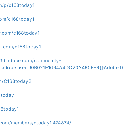
m/p/c168today1
.com/c168today1
ar.com/c168today1
tar.com/c168today1
ce3d.adobe.com/community-
org.adobe.user:60B021E1694A4DC20A495EF9@AdobeID
om/C168today2
68today
68today1
sk.com/members/ctoday1.474874/