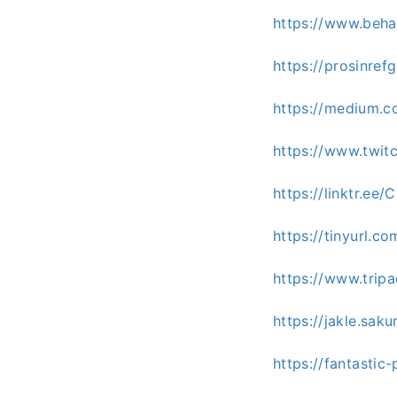
https://www.beha
https://prosinref
https://medium.
https://www.twit
https://linktr.ee
https://tinyurl.c
https://www.trip
https://jakle.sak
https://fantast