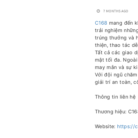
7 MONTHS AGO
C168
mang đến khô
trải nghiệm những
trúng thưởng và h
thiện, thao tác d
Tất cả các giao 
mật tối đa. Ngoà
may mắn và sự kiệ
Với đội ngũ chăm
giải trí an toàn,
Thông tin liên hệ
Thương hiệu: C16
Website:
https://