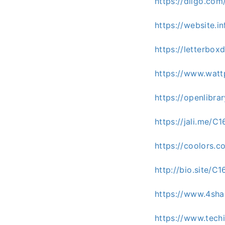
https://diigo.com
https://website.
https://letterbo
https://www.wat
https://openlibra
https://jali.me/C
https://coolors.
http://bio.site/C
https://www.4sha
https://www.techi