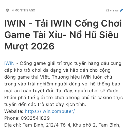
4 MONTHS AGO
72 views
IWIN - Tải IWIN Cổng Chơi
Game Tài Xỉu- Nổ Hũ Siêu
Mượt 2026
IWIN
- Cổng game giải trí trực tuyến hàng đầu cung
cấp kho trò chơi đa dạng và hấp dẫn cho cộng
đồng game thủ Việt. Thương hiệu IWIN luôn chú
trọng vào trải nghiệm người dùng với hệ thống bảo
mật an toàn tuyệt đối. Tại đây, người chơi sẽ được
khám phá thế giới trò chơi phong phú từ casino trực
tuyến đến các trò slot đầy kịch tính.
Website:
https://iwin.computer/
Phone: 0932541829
Địa chỉ: Tam Bình, 212/4 Tổ 4, Khu phố 2, Tam Bình,