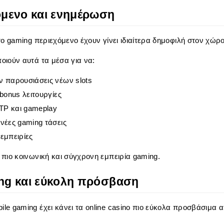
όμενο και ενημέρωση
 το gaming περιεχόμενο έχουν γίνει ιδιαίτερα δημοφιλή στον χώρ
οιούν αυτά τα μέσα για να:
 παρουσιάσεις νέων slots
bonus λειτουργίες
TP και gameplay
νέες gaming τάσεις
εμπειρίες
 πιο κοινωνική και σύγχρονη εμπειρία gaming.
ng και εύκολη πρόσβαση
le gaming έχει κάνει τα online casino πιο εύκολα προσβάσιμα 