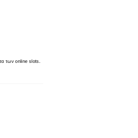
α των online slots.