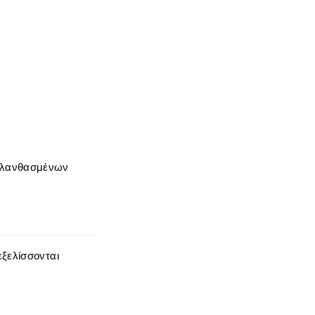
ι λανθασμένων
εξελίσσονται