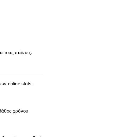
α τους παίκτες.
ν online slots.
βάθος χρόνου.