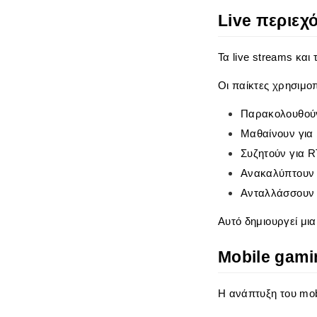
Live περιεχ
Τα live streams και
Οι παίκτες χρησιμοπ
Παρακολουθούν
Μαθαίνουν για 
Συζητούν για R
Ανακαλύπτουν 
Ανταλλάσσουν 
Αυτό δημιουργεί μια
Mobile gami
Η ανάπτυξη του mobi