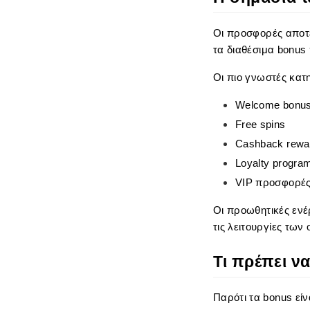
Οι προσφορές αποτε
τα διαθέσιμα bonus 
Οι πιο γνωστές κατ
Welcome bonu
Free spins
Cashback rewa
Loyalty progra
VIP προσφορέ
Οι προωθητικές ενέ
τις λειτουργίες των 
Τι πρέπει ν
Παρότι τα bonus είν