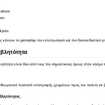
mations
mes
ckpots
ς κάνουν το gameplay πιο εντυπωσιακό και πιο διασκεδαστικό γι
αβλητότητα
ητότητα είναι δύο από τους πιο σημαντικούς όρους στον κόσμο τω
 θεωρητικό ποσοστό επιστροφής χρημάτων προς τον παίκτη σε 
αβλητότητα;