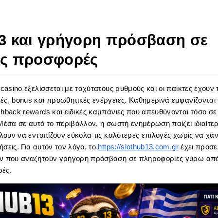
3 και γρήγορη πρόσβαση σε
ες προσφορές
 casino εξελίσσεται με ταχύτατους ρυθμούς και οι παίκτες έχου
ς, bonus και προωθητικές ενέργειες. Καθημερινά εμφανίζονται ν
hback rewards και ειδικές καμπάνιες που απευθύνονται τόσο σε 
Μέσα σε αυτό το περιβάλλον, η σωστή ενημέρωση παίζει ιδιαίτε
έλουν να εντοπίζουν εύκολα τις καλύτερες επιλογές χωρίς να χά
εις. Για αυτόν τον λόγο, το
https://slothub13.com.gr
έχει προσε
ν που αναζητούν γρήγορη πρόσβαση σε πληροφορίες γύρω από o
ές.