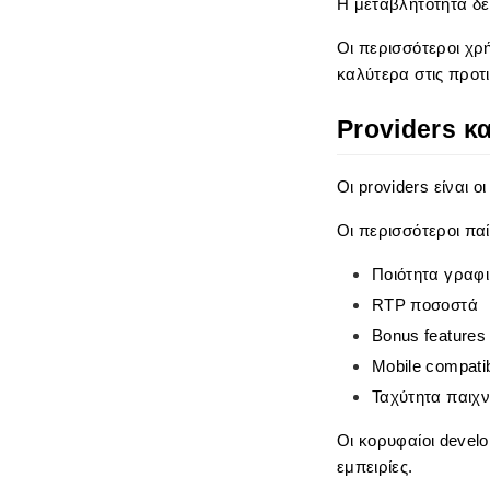
Η μεταβλητότητα δεί
Οι περισσότεροι χρή
καλύτερα στις προτι
Providers κ
Οι providers είναι ο
Οι περισσότεροι παί
Ποιότητα γραφ
RTP ποσοστά
Bonus features
Mobile compatibi
Ταχύτητα παιχν
Οι κορυφαίοι devel
εμπειρίες.