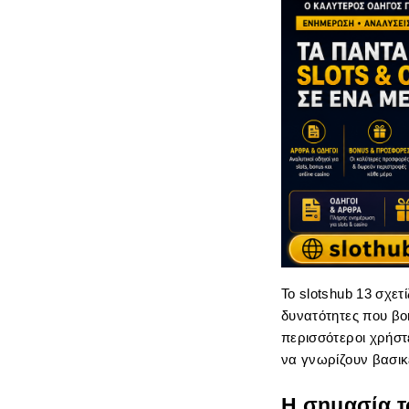
Το slotshub 13 σχετ
δυνατότητες που βοη
περισσότεροι χρήστ
να γνωρίζουν βασικέ
Η σημασία 