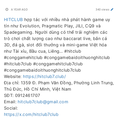
A YEAR AGO
340 views
HITCLUB
hợp tác với nhiều nhà phát hành game uy
tín như Evolution, Pragmatic Play, JILI, CQ9 và
Spadegaming. Người dùng có thể trải nghiệm các
trò chơi chất lượng cao như baccarat live, bắn cá
3D, đá gà, slot đổi thưởng và mini-game Việt hóa
như Tài xỉu, Bầu cua, Liêng… #hitclub
#conggamehitclub #conggamebaidoithuonghitclub
#hitclub7club #conggamehitclub7club
#conggamebaidoithuonghitclub7club
Website:
https://hitclub7.club/
Địa chỉ: 1359 Đ. Phạm Văn Đồng, Phường Linh Trung,
Thủ Đức, Hồ Chí Minh, Việt Nam
SĐT: 0912461707
Email:
hitclub7club@gmail.com
Social:
https://x.com/hitclub7club