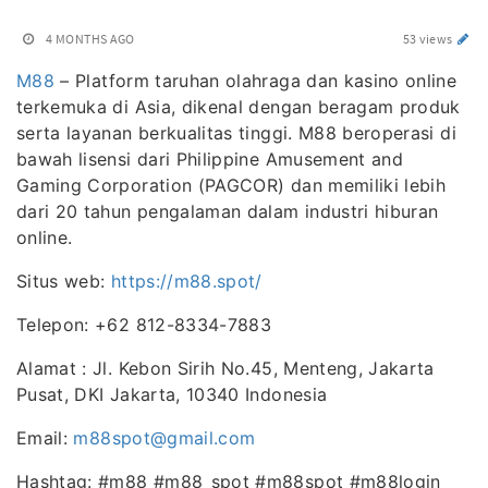
4 MONTHS AGO
53 views
M88
– Platform taruhan olahraga dan kasino online
terkemuka di Asia, dikenal dengan beragam produk
serta layanan berkualitas tinggi. M88 beroperasi di
bawah lisensi dari Philippine Amusement and
Gaming Corporation (PAGCOR) dan memiliki lebih
dari 20 tahun pengalaman dalam industri hiburan
online.
Situs web:
https://m88.spot/
Telepon: +62 812-8334-7883
Alamat : Jl. Kebon Sirih No.45, Menteng, Jakarta
Pusat, DKI Jakarta, 10340 Indonesia
Email:
m88spot@gmail.com
Hashtag: #m88 #m88_spot #m88spot #m88login