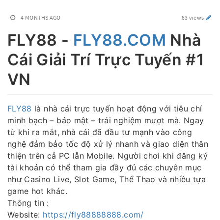
4 MONTHS AGO
83 views
FLY88 -
FLY88.COM
Nhà
Cái Giải Trí Trực Tuyến #1
VN
FLY88
là nhà cái trực tuyến hoạt động với tiêu chí
minh bạch – bảo mật – trải nghiệm mượt mà. Ngay
từ khi ra mắt, nhà cái đã đầu tư mạnh vào công
nghệ đảm bảo tốc độ xử lý nhanh và giao diện thân
thiện trên cả PC lẫn Mobile. Người chơi khi đăng ký
tài khoản có thể tham gia đầy đủ các chuyên mục
như Casino Live, Slot Game, Thể Thao và nhiều tựa
game hot khác.
Thông tin :
Website:
https://fly88888888.com/