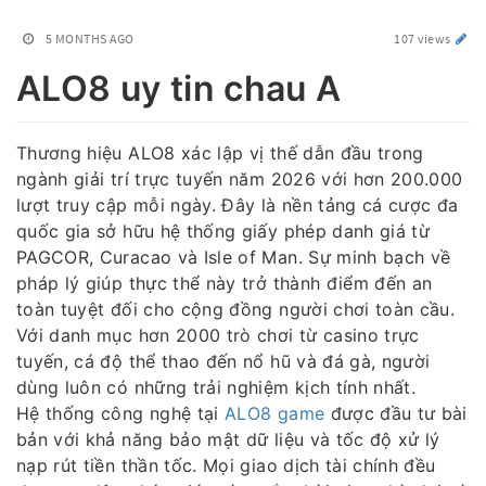
5 MONTHS AGO
107 views
ALO8 uy tin chau A
Thương hiệu ALO8 xác lập vị thế dẫn đầu trong
ngành giải trí trực tuyến năm 2026 với hơn 200.000
lượt truy cập mỗi ngày. Đây là nền tảng cá cược đa
quốc gia sở hữu hệ thống giấy phép danh giá từ
PAGCOR, Curacao và Isle of Man. Sự minh bạch về
pháp lý giúp thực thể này trở thành điểm đến an
toàn tuyệt đối cho cộng đồng người chơi toàn cầu.
Với danh mục hơn 2000 trò chơi từ casino trực
tuyến, cá độ thể thao đến nổ hũ và đá gà, người
dùng luôn có những trải nghiệm kịch tính nhất.
Hệ thống công nghệ tại
ALO8 game
được đầu tư bài
bản với khả năng bảo mật dữ liệu và tốc độ xử lý
nạp rút tiền thần tốc. Mọi giao dịch tài chính đều